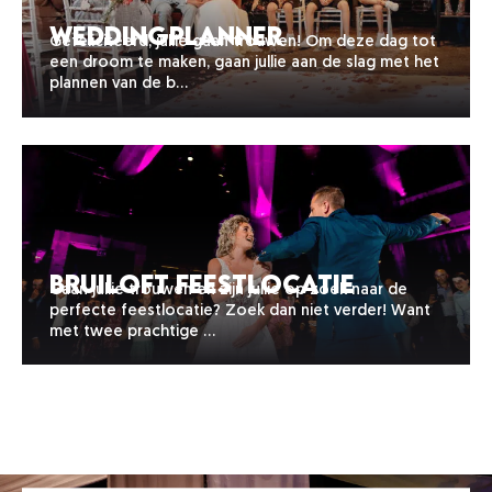
Weddingplanner
Gefeliciteerd, jullie gaan trouwen! Om deze dag tot
een droom te maken, gaan jullie aan de slag met het
plannen van de b…
Bruiloft Feestlocatie
Gaan jullie trouwen en zijn jullie op zoek naar de
perfecte feestlocatie? Zoek dan niet verder! Want
met twee prachtige …