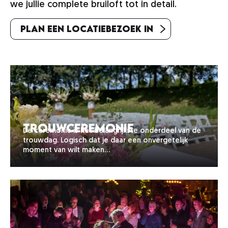
we jullie complete bruiloft tot in detail.
Plan een locatiebezoek in
Trouwceremonie
De ceremonie is het belangrijkste onderdeel van de
trouwdag. Logisch dat je daar een onvergetelijk
moment van wilt maken…