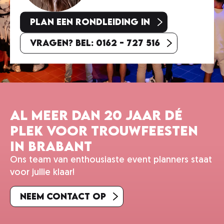
Plan een rondleiding in
Vragen? Bel: 0162 - 727 516
Al meer dan 20 jaar dé
plek voor trouwfeesten
in Brabant
Ons team van enthousiaste event planners staat
voor jullie klaar!
Neem contact op