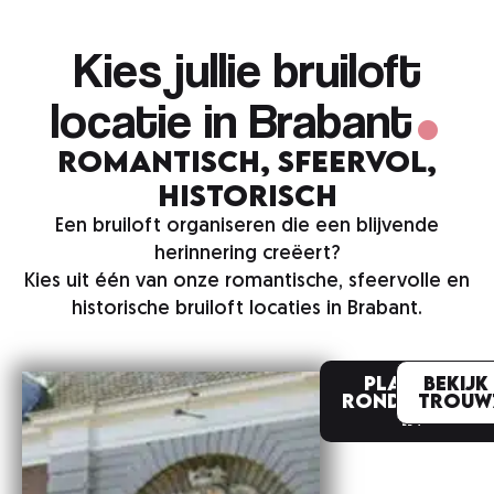
.
Kies jullie bruiloft
locatie in Brabant
Romantisch, sfeervol,
historisch
Een bruiloft organiseren die een blijvende
herinnering creëert?
Kies uit één van onze romantische, sfeervolle en
historische bruiloft locaties in Brabant.
Plan een
Bekijk
rondleiding
trouw
in