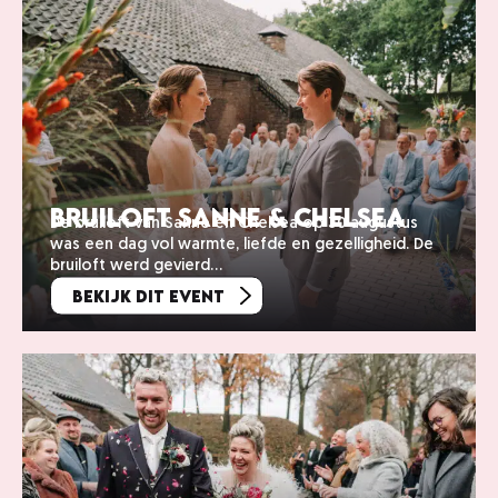
Bruiloft Sanne & Chelsea
De bruiloft van Sanne en Chelsea op 30 augustus
was een dag vol warmte, liefde en gezelligheid. De
bruiloft werd gevierd…
Bekijk dit event