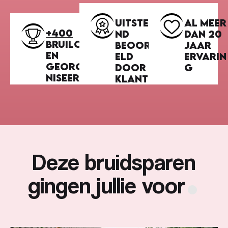
Uitsteke
Al meer
+400
nd
dan 20
bruiloft
beoorde
jaar
en
eld
ervarin
georga
door
g
niseerd
klanten
.
Deze bruidsparen
gingen jullie voor