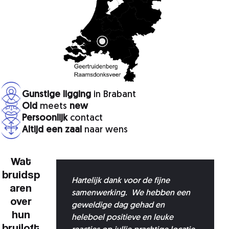
Gunstige ligging
in Brabant
Old
meets
new
Persoonlijk
contact
Altijd een zaal
naar wens
Wat
bruidsp
rtelijk
Hartelijk dank voor de fijne
aren
gedaan
samenwerking. We hebben een
over
een
geweldige dag gehad en
hun
en. Wat
heleboel positieve en leuke
bruiloft