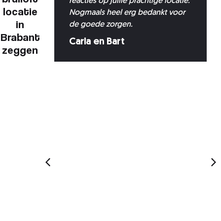
w
reacties op jullie prachtige locatie.
locatie
ijke en
Nogmaals heel erg bedankt voor
in
ijd die
de goede zorgen.
Brabant
men,
Carla en Bart
zeggen
 We
an HIER-
ig
rempelig
ivestream
open van
et alleen
ben
ten ook
ocatie.
ijken we
gde