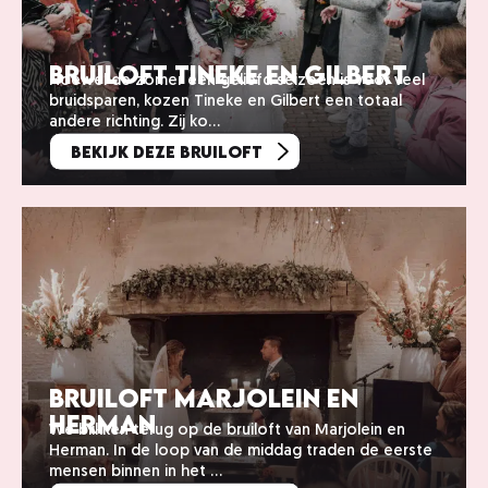
Bruiloft Tineke en Gilbert
Hoewel de zomer een geliefd seizoen is voor veel
bruidsparen, kozen Tineke en Gilbert een totaal
andere richting. Zij ko…
Bekijk deze bruiloft
Bruiloft Marjolein en
Herman
We blikken terug op de bruiloft van Marjolein en
Herman. In de loop van de middag traden de eerste
mensen binnen in het …