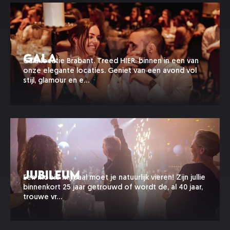
Gala
Gala locatie Brabant. Treed HIER. binnen in een van
onze elegante locaties. Geniet van een avond vol
stijl, glamour en e…
Jubileum
Een mooie mijlpaal moet je natuurlijk vieren! Zijn jullie
binnenkort 25 jaar getrouwd of wordt de, al 40 jaar,
trouwe vr…