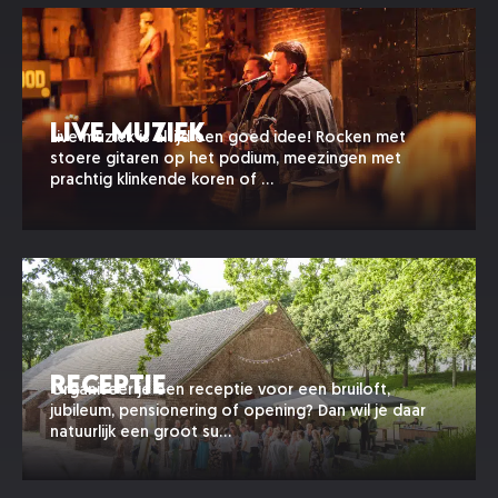
Live Muziek
Live muziek is altijd een goed idee! Rocken met
stoere gitaren op het podium, meezingen met
prachtig klinkende koren of …
Receptie
Organiseer je een receptie voor een bruiloft,
jubileum, pensionering of opening? Dan wil je daar
natuurlijk een groot su…