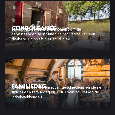
Condoleance
Een condoleance is een moment om de
nabestaanden te steunen na het verlies van een
dierbare. Dit hoeft niet altijd in ee…
Familiedag
Ontdek de perfecte mix van geschiedenis en plezier
tijdens een familiedag bij HIER. Locaties. Verken de
indrukwekkende f…