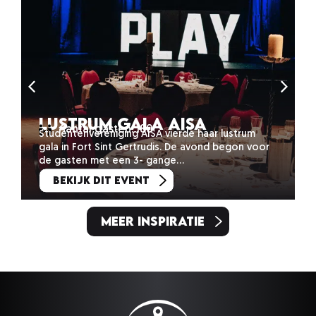
Lustrum gala Aisa
Aantal gasten: 180
Studentenvereniging AISA vierde haar lustrum
gala in Fort Sint Gertrudis. De avond begon voor
de gasten met een 3- gange…
Bekijk dit event
Meer inspiratie