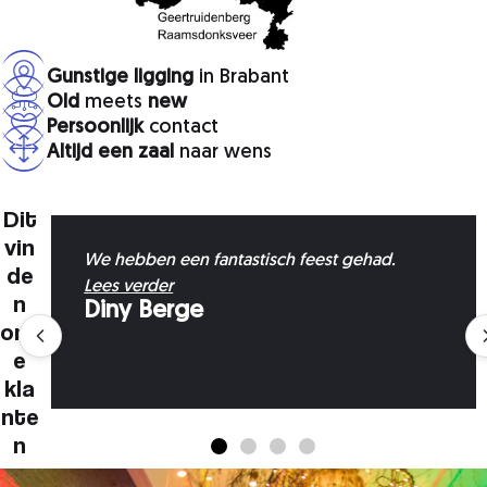
Gunstige ligging
in Brabant
Old
meets
new
Persoonlijk
contact
Altijd een zaal
naar wens
Dit
vin
We hebben een fantastisch feest gehad.
de
Lees verder
n
Diny Berge
onz
e
kla
nte
n