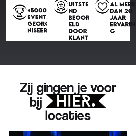
Uitsteke
Al meer
+5000
nd
dan 20
events
beoorde
jaar
georga
eld
ervarin
niseerd
door
g
klanten
Zij gingen je voor
bij
locaties