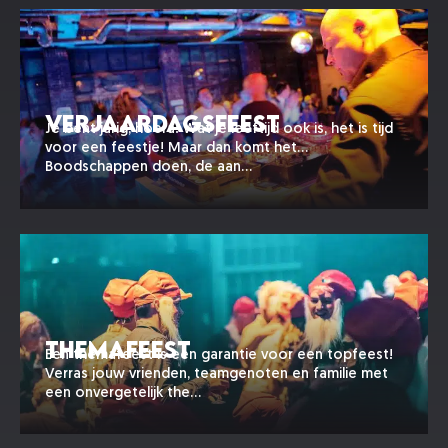
Verjaardagsfeest
Je bent jarig, hoera! Wat je leeftijd ook is, het is tijd
voor een feestje! Maar dan komt het…
Boodschappen doen, de aan…
Themafeest
Een themafeest is een garantie voor een topfeest!
Verras jouw vrienden, teamgenoten en familie met
een onvergetelijk the…