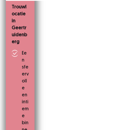
Trouwl
ocatie
in
Geertr
uidenb
erg
Ee
n
sfe
erv
oll
e
en
inti
em
e
bin
ne