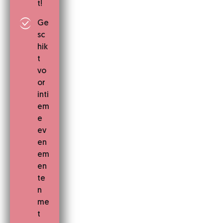
t!
Ge
sc
hik
t
vo
or
inti
em
e
ev
en
em
en
te
n
me
t