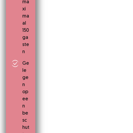
ma
xi
ma
al
150
ga
ste
n
Ge
le
ge
n
op
ee
n
be
sc
hut