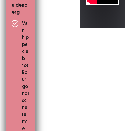
uidenb
erg
Va
n
hip
pe
clu
b
tot
Bo
ur
go
ndi
sc
he
rui
mt
e