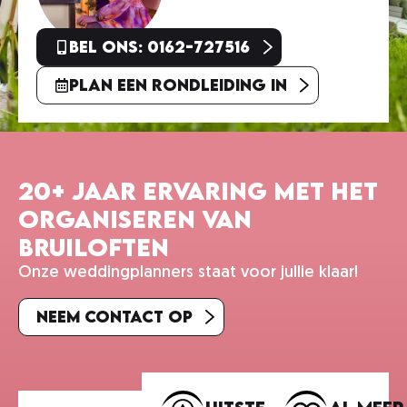
Bel ons: 0162-727516
Plan een rondleiding in
20+ jaar ervaring met het
organiseren van
bruiloften
Onze weddingplanners staat voor jullie klaar!
Neem contact op