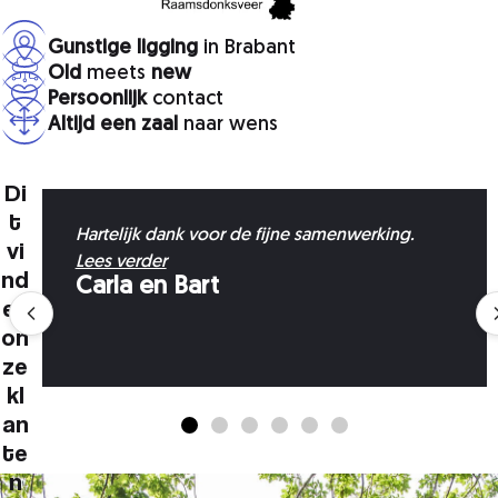
Gunstige ligging
in Brabant
Old
meets
new
Persoonlijk
contact
Altijd een zaal
naar wens
Di
t
Hartelijk dank voor de fijne samenwerking.
vi
Lees verder
nd
Carla en Bart
en
on
ze
kl
an
te
n