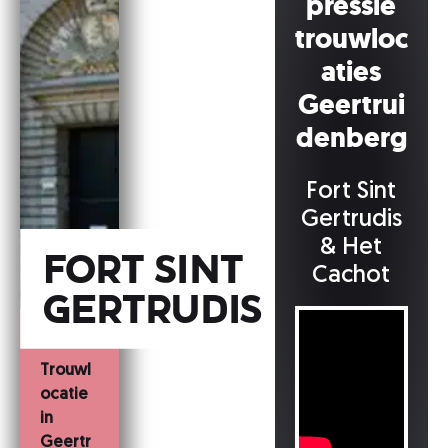
pressie
trouwloc
aties
Geertrui
denberg
Fort Sint
Gertrudis
& Het
Fort Sint
Cachot
Gertrudis
Trouwl
ocatie
in
Geertr