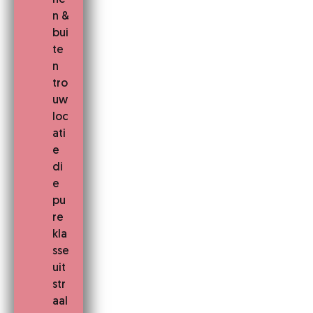
n &
bui
te
n
tro
uw
loc
ati
e
di
e
pu
re
kla
sse
uit
str
aal