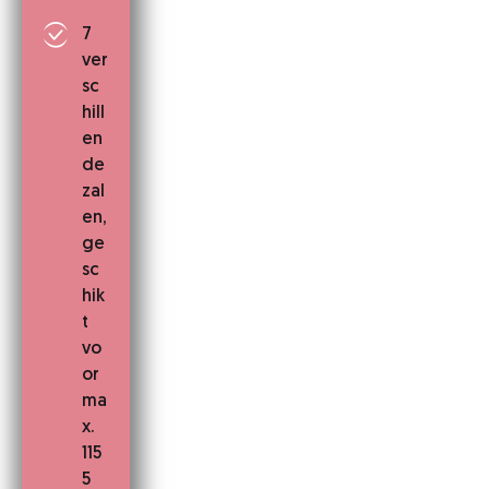
7
ver
sc
hill
en
de
zal
en,
ge
sc
hik
t
vo
or
ma
x.
115
5