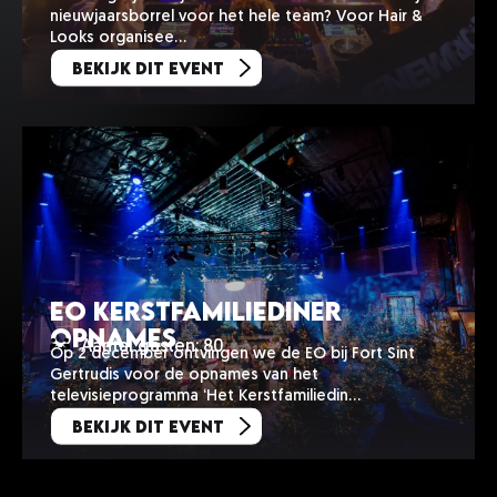
nieuwjaarsborrel voor het hele team? Voor Hair &
Looks organisee…
Bekijk dit event
EO Kerstfamiliediner
opnames
Aantal gasten: 80
Op 2 december ontvingen we de EO bij Fort Sint
Gertrudis voor de opnames van het
televisieprogramma ‘Het Kerstfamiliedin…
Bekijk dit event