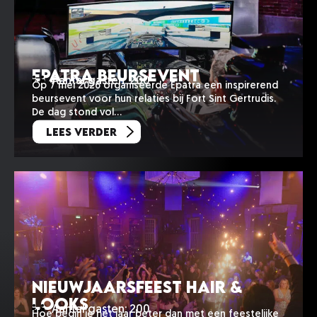
Epatra beursevent
Aantal gasten: 200
Op 7 mei 2026 organiseerde Epatra een inspirerend
beursevent voor hun relaties bij Fort Sint Gertrudis.
De dag stond vol…
Lees verder
Nieuwjaarsfeest Hair &
Looks
Aantal gasten: 200
Hoe begin je het jaar beter dan met een feestelijke