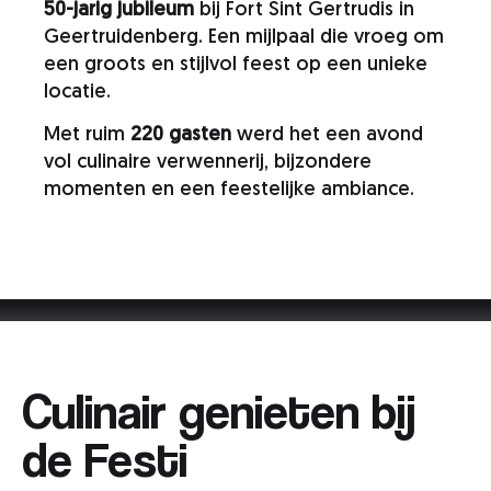
50-jarig jubileum
bij Fort Sint Gertrudis in
Geertruidenberg. Een mijlpaal die vroeg om
een groots en stijlvol feest op een unieke
locatie.
Met ruim
220 gasten
werd het een avond
vol culinaire verwennerij, bijzondere
momenten en een feestelijke ambiance.
Events & bruiloften
»
»
Jubileum bedrijfsfeest Tremco
CPG
Culinair genieten bij
de Festi