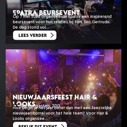
Epatra beursevent
Aantal gasten: 200
Op 7 mei 2026 organiseerde Epatra een inspirerend
beursevent voor hun relaties bij Fort Sint Gertrudis.
De dag stond vol…
Lees verder
Nieuwjaarsfeest Hair &
Looks
Aantal gasten: 200
Hoe begin je het jaar beter dan met een feestelijke
nieuwjaarsborrel voor het hele team? Voor Hair &
Looks organisee…
Bekijk dit event