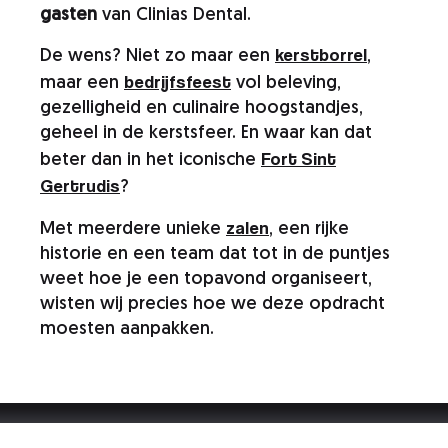
gasten
van Clinias Dental.
kerstborrel
De wens? Niet zo maar een
,
bedrijfsfeest
maar een
vol beleving,
gezelligheid en culinaire hoogstandjes,
geheel in de kerstsfeer. En waar kan dat
F
ort Sint
beter dan in het iconische
Gertrudis
?
zalen
Met meerdere unieke
, een rijke
historie en een team dat tot in de puntjes
weet hoe je een topavond organiseert,
wisten wij precies hoe we deze opdracht
moesten aanpakken.
Events & bruiloften
»
»
Kerstevent Clinias Dental